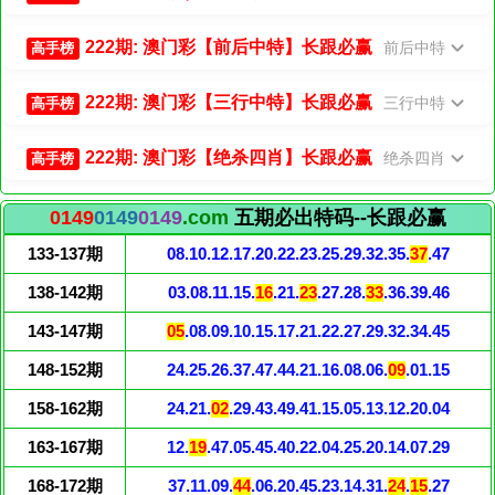
222期: 澳门彩【前后中特】长跟必赢
前后中特
高手榜
222期: 澳门彩【三行中特】长跟必赢
三行中特
高手榜
222期: 澳门彩【绝杀四肖】长跟必赢
绝杀四肖
高手榜
0149
0149
0149
.com
五期必出特码--长跟必赢
133-137期
08.10.12.17.20.22.23.25.29.32.35.
37
.47
138-142期
03.08.11.15.
16
.21.
23
.27.28.
33
.36.39.46
143-147期
05
.08.09.10.15.17.21.22.27.29.32.34.45
148-152期
24.25.26.37.47.44.21.16.08.06.
09
.01.15
158-162期
24.21.
02
.29.43.49.41.15.05.13.12.20.04
163-167期
12.
19
.47.05.45.40.22.04.25.20.14.07.29
168-172期
37.11.09.
44
.06.20.45.23.14.31.
24
.
15
.27