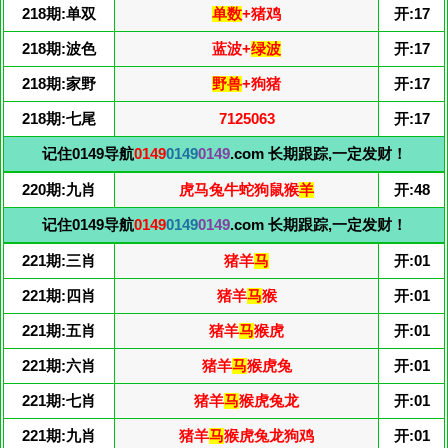
218期:单双
单数
+猪鸡
开:17
218期:波色
蓝波+
绿波
开:17
218期:家野
野兽
+狗猪
开:17
218期:七尾
7125063
开:17
记住0149导航
0149
0149
0149
.com 长期跟踪,一定发财！
220期:九肖
虎马兔牛蛇狗鼠猴
羊
开:48
记住0149导航
0149
0149
0149
.com 长期跟踪,一定发财！
221期:三肖
猪羊
马
开:01
221期:四肖
猪羊
马
猴
开:01
221期:五肖
猪羊
马
猴虎
开:01
221期:六肖
猪羊
马
猴虎兔
开:01
221期:七肖
猪羊
马
猴虎兔龙
开:01
221期:九肖
猪羊
马
猴虎兔龙狗鸡
开:01