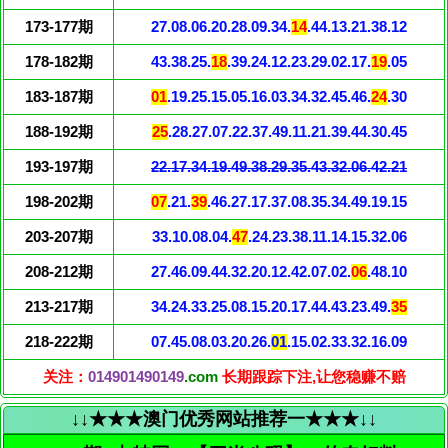
173-177期
27.08.06.20.28.09.34.
14
.44.13.21.38.12
178-182期
43.38.25.
18
.39.24.12.23.29.02.17.
19
.05
183-187期
01
.19.25.15.05.16.03.34.32.45.46.
24
.30
188-192期
25
.28.27.07.22.37.49.11.21.39.44.30.45
193-197期
22.17.34.19.49.38.29.35.43.32.06.42.21
198-202期
07
.21.
39
.46.27.17.37.08.35.34.49.19.15
203-207期
33.10.08.04.
47
.24.23.38.11.14.15.32.06
208-212期
27.46.09.44.32.20.12.42.07.02.
06
.48.10
213-217期
34.24.33.25.08.15.20.17.44.43.23.49.
35
218-222期
07.45.08.03.20.26.
01
.15.02.33.32.16.09
关注：
014901490149
.com
长期跟踪下注,让您稳赚不赔
↓↓★★★澳门优秀网站推荐一★★★↓↓