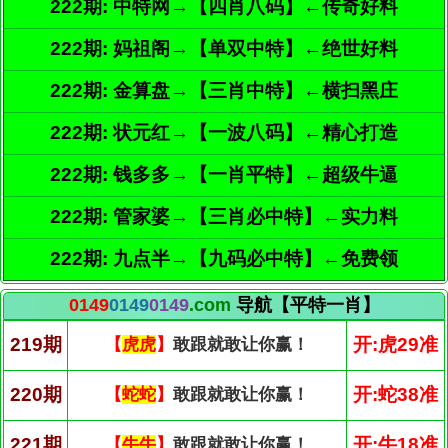
222期: 中特网→【四肖八码】←传奇好料
222期: 妈祖阁→【单双中特】←绝世好料
222期: 金算盘→【三肖中特】←横扫黑庄
222期: 状元红→【一波八码】←精心打造
222期: 钱多多→【一肖平特】←超级牛逼
222期: 管家婆→【三肖必中特】←实力料
222期: 九点半→【九码必中特】←免费领
0149
0149
0149
.com
导航【平特一肖】
219期
开:虎29准
【
虎虎
】
敢跟就敢让你赢！
220期
开:蛇38准
【
蛇蛇
】
敢跟就敢让你赢！
221期
开:牛18准
【
牛牛
】
敢跟就敢让你赢！