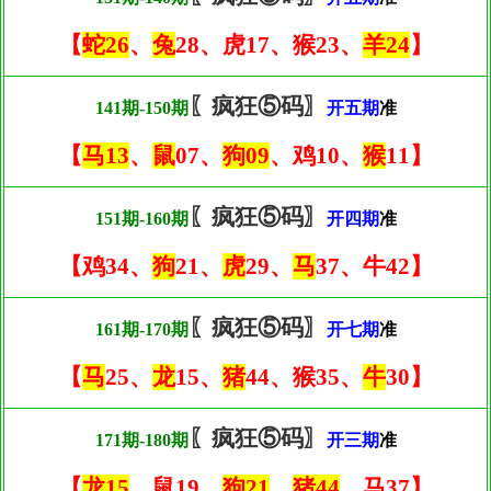
【
蛇26
、
兔
28、虎17、猴23、
羊24
】
〖疯狂⑤码〗
141期-150期
开五期
准
【
马13
、
鼠
07、
狗09
、鸡10、
猴
11】
〖疯狂⑤码〗
151期-160期
开四期
准
【鸡34、
狗
21、
虎
29、
马
37、牛42】
〖疯狂⑤码〗
161期-170期
开七期
准
【
马
25、
龙
15、
猪
44、猴35、
牛
30】
〖疯狂⑤码〗
171期-180期
开三期
准
【
龙15
、鼠19、
狗21
、
猪44
、马37】