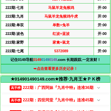
222期:七肖
马鼠羊龙兔猴鸡
开:00
222期:九肖
马鼠羊龙兔猴鸡牛虎
开:00
222期:单双
单数+兔羊
开:00
222期:波色
红波+蓝波
开:00
222期:家野
家禽+鼠龙
开:00
222期:七尾
5372089
开:00
记住0149导航
0149
0149
0149
.com 长期跟踪,一定发财！
➥点击查看更多历史记录！
★014901490149.com★推荐·九肖王★ＰＫ榜
222期：广西阿妹『九肖中特』连准36期
高手榜
222期：四世同堂『九肖中特』连准45期
高手榜