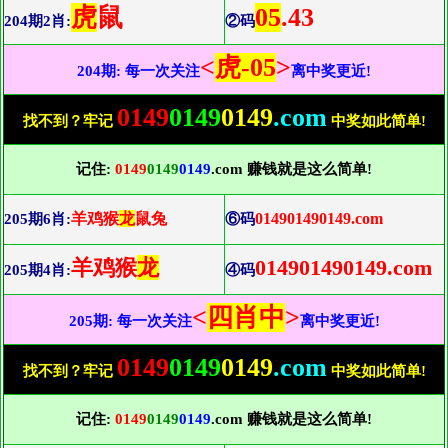
虎
鼠
05
.43
204期2肖:
②码
<
虎-05
>
204期: 每一次关注
离中奖更近!
0149
0149
0149
.com
找不到？牢记
中奖如此简单!
记住:
0149
0149
0149
.com 赚钱就是这么简单!
羊鸡猴
龙
鼠兔
014901490149.com
205期6肖:
⑥码
羊鸡猴
龙
014901490149.com
205期4肖:
④码
<
四肖中
>
205期: 每一次关注
离中奖更近!
0149
0149
0149
.com
找不到？牢记
中奖如此简单!
记住:
0149
0149
0149
.com 赚钱就是这么简单!