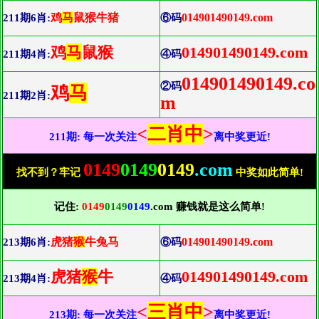
鸡
马
鼠猴牛猪
014901490149.com
211期6肖:
⑥码
鸡
马
鼠猴
014901490149.com
211期4肖:
④码
014901490149.co
②码
鸡
马
211期2肖:
m
<
二肖中
>
211期: 每一次关注
离中奖更近!
0149
0149
0149
.com
找不到？牢记
中奖如此简单!
记住:
0149
0149
0149
.com 赚钱就是这么简单!
虎猪
猴
牛兔马
014901490149.com
213期6肖:
⑥码
虎猪
猴
牛
014901490149.com
213期4肖:
④码
<
三肖中
>
213期: 每一次关注
离中奖更近!