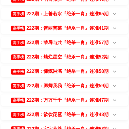
222期：上善若水『绝杀一肖』连准65期
高手榜
222期：普丽普莱『绝杀一肖』连准41期
高手榜
222期：荣辱与共『绝杀一肖』连准57期
高手榜
222期：灿烂星空『绝杀一肖』连准52期
高手榜
222期：慷慨淋漓『绝杀一肖』连准58期
高手榜
222期：卿卿我我『绝杀一肖』连准59期
高手榜
222期：万万千千『绝杀一肖』连准47期
高手榜
222期：欲饮琵琶『绝杀一肖』连准48期
高手榜
222期：宝宝苍苍『绝杀一肖』连准58期