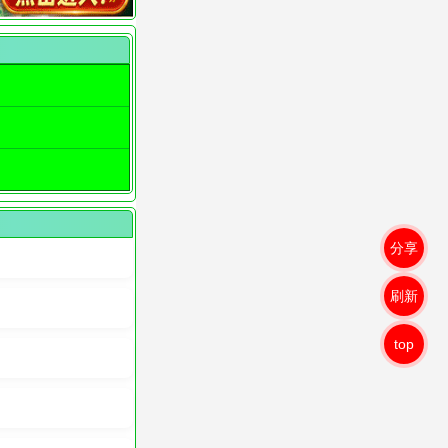
分享
刷新
top