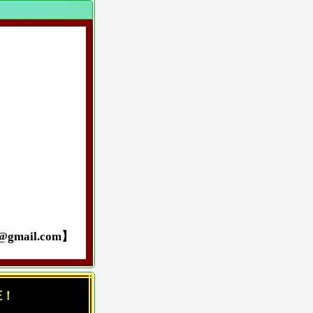
ail.com】
庄！