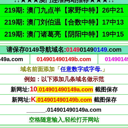
219期: 澳门九点半【家野中特】26中21
219期: 澳门刘伯温【合数中特】17中13
219期: 澳门诸葛亮【阴阳中特】19中15
请保存0149导航域名:
0149
0149
0149
.com
149a.com
014901490149b.com
0149014
域名前面添加「
任意数字或字母.
」
例如：以下添加几条域名做示范
11
新网址:
.014901490149a.com
截图保存
L
新网址:
.014901490149b.com
截图保存
______.014901490149a.com
空格随意输入,轻松打开网站