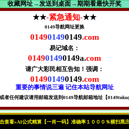
收藏网址→发送到桌面→期期看最快开奖
★★
-紧急通知-
★★
0149导航网址更换
0149
0149
0149
.com
易记域名：
0149
0149
0149a.
com
请广大彩民相互告知！
强调：
0149
0149
0149
.com
重要的事情说三遍 记住本站导航网址
者任何建议请用邮箱发送到0149导航邮箱地址【0149tuku@gm
击查看»AI公式精算【一肖一码】准确率１０００％横扫黑